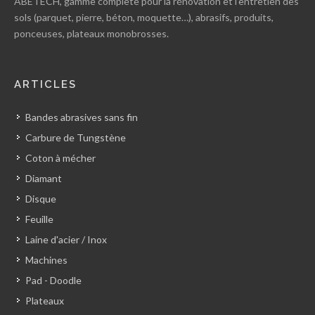
ABETECH, gamme complète pour la rénovation et l’entretien des
sols (parquet, pierre, béton, moquette…), abrasifs, produits,
ponceuses, plateaux monobrosses.
ARTICLES
Bandes abrasives sans fin
Carbure de Tungstène
Coton à mécher
Diamant
Disque
Feuille
Laine d'acier / Inox
Machines
Pad - Doodle
Plateaux