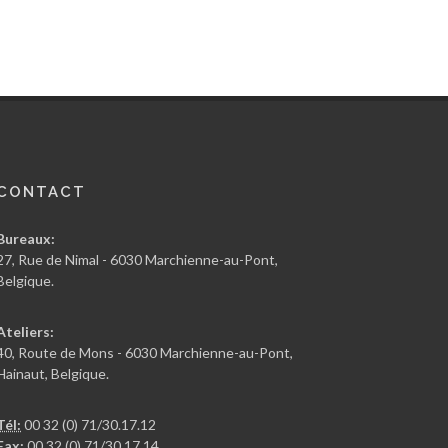
CONTACT
Bureaux:
27, Rue de Nimal - 6030 Marchienne-au-Pont,
Belgique.
Ateliers:
40, Route de Mons - 6030 Marchienne-au-Pont,
Hainaut, Belgique.
Tél:
00 32 (0) 71/30.17.12
Fax:
00 32 (0) 71/30.17.14