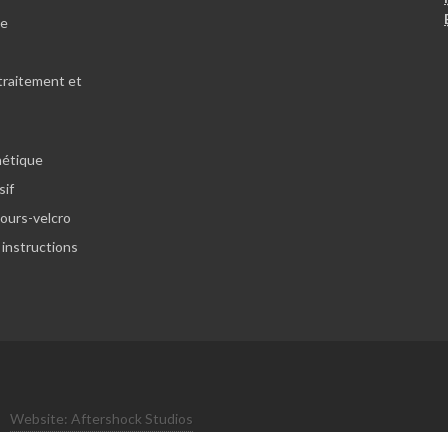
le
traitement et
hétique
sif
lours-velcro
 instructions
Website: Aftershock Studios