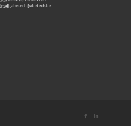
Email:
abetech@abetech.be