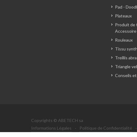
Pad - Dood
Plateaux
Produit de 
Accessoire
Rouleaux
Tissu synt
Treillis abra
Triangle ve
Conseils et
Copyrights © ABETECH sa
Informations Légales
·
Politique de Confidentialité
·