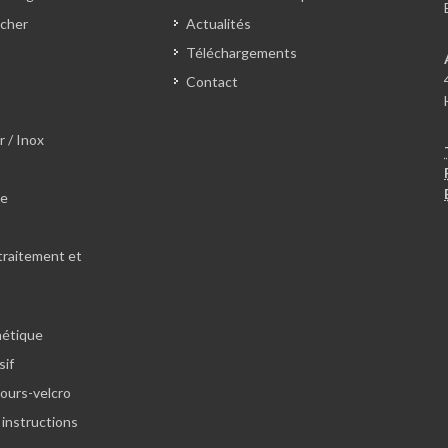
cher
Actualités
Téléchargements
Contact
r / Inox
le
traitement et
hétique
sif
lours-velcro
 instructions