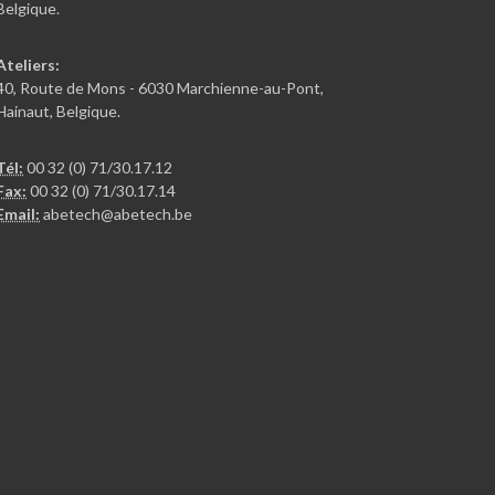
Belgique.
Ateliers:
40, Route de Mons - 6030 Marchienne-au-Pont,
Hainaut, Belgique.
Tél:
00 32 (0) 71/30.17.12
Fax:
00 32 (0) 71/30.17.14
Email:
abetech@abetech.be