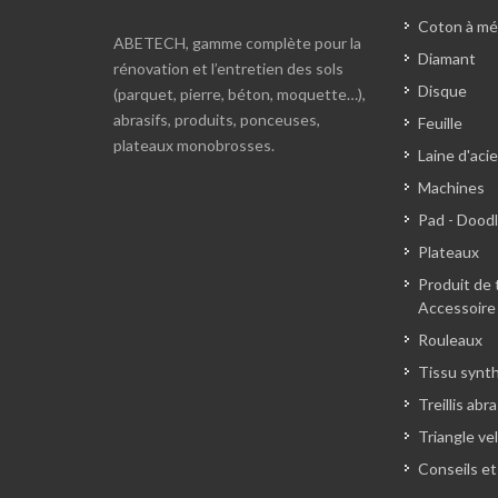
Coton à mé
ABETECH, gamme complète pour la
Diamant
rénovation et l’entretien des sols
Disque
(parquet, pierre, béton, moquette…),
abrasifs, produits, ponceuses,
Feuille
plateaux monobrosses.
Laine d'acie
Machines
Pad - Dood
Plateaux
Produit de 
Accessoire
Rouleaux
Tissu synt
Treillis abra
Triangle ve
Conseils et