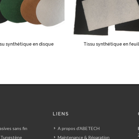
su synthétique en disque
Tissu synthétique en feuil
S
LIENS
sives sans fin
A propos d'ABETECH
 Tungstène
Maintenance & Réparation