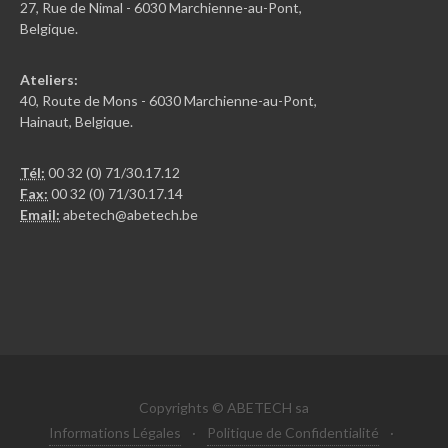
27, Rue de Nimal - 6030 Marchienne-au-Pont,
Belgique.
Ateliers:
40, Route de Mons - 6030 Marchienne-au-Pont,
Hainaut, Belgique.
Tél:
00 32 (0) 71/30.17.12
Fax:
00 32 (0) 71/30.17.14
Email:
abetech@abetech.be
Copyrights © ABETECH sa
Informations Légales
·
Politique de Confidentialité
·